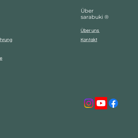
Über
sarabuki ®
Über uns
ehrung
Kontakt
se